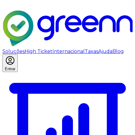
Soluções
High Ticket
Internacional
Taxas
Ajuda
Blog
Entrar